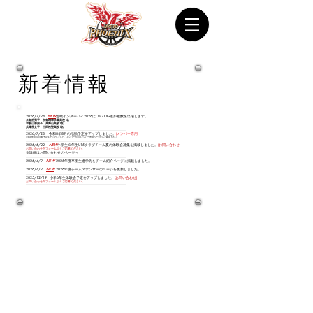
新着情報
Kyoto Phoenix
20
26/7
/24
NEW
近畿インターハイ2026にOB・OG達が複数名
出場します。
京都府男子 京都精華学園高校1名
​和歌山県男子 高野山高校1名
兵庫県女子 三田松聖高校1名
--------------
---
-----------
------------------------------------------------------------------------------------
--------------------------
-----
2026
/7
/23 令和8年8月の活動予定をアップしました。
(メンバー専用)
令和8年8月の活動予定をアップしました、メンバーの方はメンバー専用ページからご確認下さい。
----------------------------
-------------
-------------------------------------------------------------------------------------------------
-----
2026/6/22
NEW
小学生６年生U15クラブチーム夏の体験会募集を掲載しました。
(お問い合わせ)
​お問い合わせ内フォームよりご応募ください。
※詳細はお問い合わせのページへ
----------------------------
-------------
-------------------------------------------------------------------------------------------------
-----
20
26/4
/9
NEW
2025年度卒団生進学先をチーム紹介ページに掲載しました。
----------------------------
-------------
-------------------------------------------------------------------------------------------------
-----
20
26/4
/2
NEW
2026年度チームスポンサーのページを更新しました。
----------------------------
-------------
-------------------------------------------------------------------------------------------------
-----
2025
/12/19
小学6​年生体験会予定をアップしました。
(お問い合わせ)
​お問い合わせ内フォームよりご応募ください。
--------------
---
-----------
-------------------------------------------------------------------------------------------------------------------